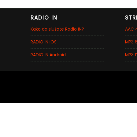
RADIO IN
STR
Kako da slušate Radio IN?
AAC 4
RADIO IN iOS
MP3 6
RADIO IN Android
MP3 1