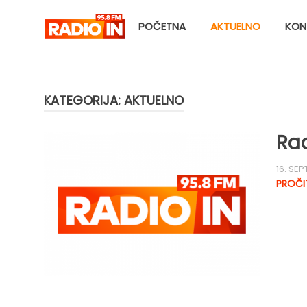
Skip
to
POČETNA
AKTUELNO
KON
content
KATEGORIJA:
AKTUELNO
Rad
16. SE
PROČI