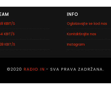
EAM
INFO
8 KBIT/S
Oglašavajte se kod nas
4 KBIT/S
Kontaktirajte nas
28 KBIT/S
Instagram
©2020
RADIO IN
- SVA PRAVA ZADRŽANA.