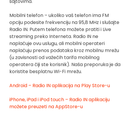
sajtovima.
Mobilni telefon – ukoliko vaš telefon ima FM
opciju podesite frekvenciju na 95,8 MHz i slušajte
Radio IN. Putem telefona možete pratiti i Live
streaming preko Interneta. Radio IN ne
naplaćuje ovu uslugu, ali mobilni operateri
naplaćuju prenos podataka kroz mobilnu mrežu
(u zavisnosti od važečih tarifa mobilnog
operatera čiji ste korisnik). Naša preporuka je da
koristite besplatnu Wi-Fi mrežu.
Android – Radio IN aplikacija na Play Store-u
iPhone, iPad i iPod touch – Radio IN aplikaciju
možete preuzeti na AppStore-u