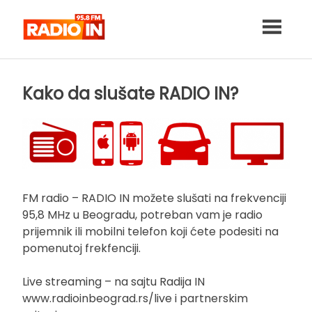
Skip
to
content
Kako da slušate RADIO IN?
FM radio – RADIO IN možete slušati na frekvenciji
95,8 MHz u Beogradu, potreban vam je radio
prijemnik ili mobilni telefon koji ćete podesiti na
pomenutoj frekfenciji.
Live streaming – na sajtu Radija IN
www.radioinbeograd.rs/live i partnerskim